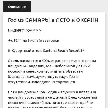
Описание
Гоа из САМАРЫ в ЛЕТО к ОКЕАНУ
ИНДИЯ🌴 ГОА☀☀☀
✈с 16.11 на 8 ночей\ завтраки
💫Курортный отель Santana Beach Resort 3*
Отель находится в 400 метрах от песчаного пляжа
Кандолим.Кандолим, Гоа – небольшой уютный
посёлок в северной части штата.
Из
вестен
благодаря самому чистому пляжу в Гоа и
отсутствием надоедливых торговцев.
Пляж Кандолим в Гоа – один
из
лучших в штате. Он
чистый, просторный и не шумный. Бледно-жёлтый
песок очень мелкий, камни встречаются крайне
редко. Заход в воду пологий, большие валуны и