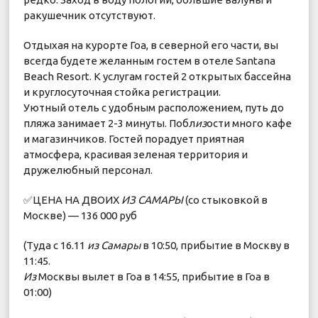
ракушечник отсутствуют.
Отдыхая на курорте Гоа, в северной его части, вы
всегда будете желанным гостем в отеле Santana
Beach Resort. К услугам гостей 2 открытых бассейна
и круглосуточная стойка регистрации.
Уютный отель с удобным расположением, путь до
пляжа занимает 2-3 минуты. Побл
из
ости много кафе
и магазинчиков. Гостей порадует приятная
атмосфера, красивая зеленая территория и
дружелюбный персонал.
✅ЦЕНА НА ДВОИХ
ИЗ
САМАРЫ
(со стыковкой в
Москве) — 136 000 руб
(Туда с 16.11
из
Самары
в 10:50, прибытие в Москву в
11:45.
Из
Москвы вылет в Гоа в 14:55, прибытие в Гоа в
01:00)