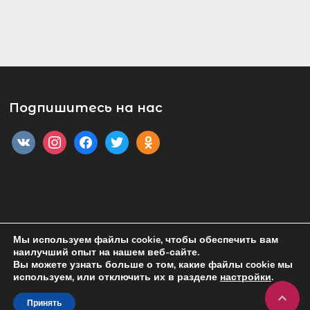
Подпишитесь на нас
vkontakte
instagram
facebook
twitter
odnoklassniki
Мы используем файлы cookie, чтобы обеспечить вам
наилучший опыт на нашем веб-сайте.
Вы можете узнать больше о том, какие файлы cookie мы
На cайте могут быть установлены программные средства Яндекс
используем, или отключить их в разделе
настройки
.
Метрика, Google Analytics, Cookie , LiveInternet и подобные .

Оставаясь на сайте вы соглашаетесь на обработку персональных
Принять
данных.