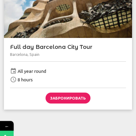
Full day Barcelona City Tour
Barcelona, Spain
event
All year round
schedule
8 hours
ЗАБРОНИРОВАТЬ
←