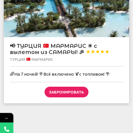
📢
ТУРЦИЯ
МАРМАРИС
☀
с
вылетом из САМАРЫ!
🎉





ТУРЦИЯ
МАРМАРИС
🌈На 7 ночей! 🍭Всё включено 🍹с топливом! 🌴
ЗАБРОНИРОВАТЬ
←