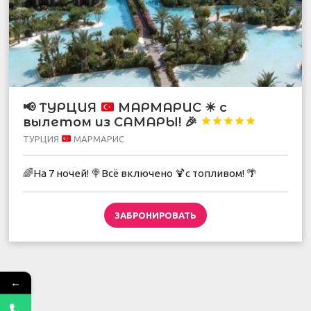
📢
ТУРЦИЯ
МАРМАРИС
☀
с
вылетом из САМАРЫ!
🎉





ТУРЦИЯ
МАРМАРИС
🌈На 7 ночей! 🍭Всё включено 🍹с топливом! 🌴
ЗАБРОНИРОВАТЬ
←